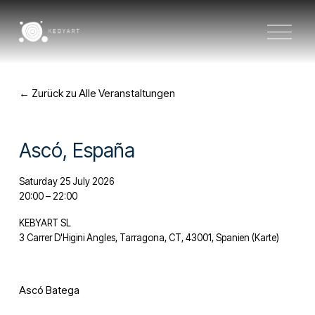
M
e
n
ü
ö
f
Zurück zu Alle Veranstaltungen
f
n
e
n
Ascó, España
Saturday 25 July 2026
20:00
22:00
KEBYART SL
3 Carrer D'Higini Angles
Tarragona, CT, 43001
Spanien
(Karte)
Ascó Batega